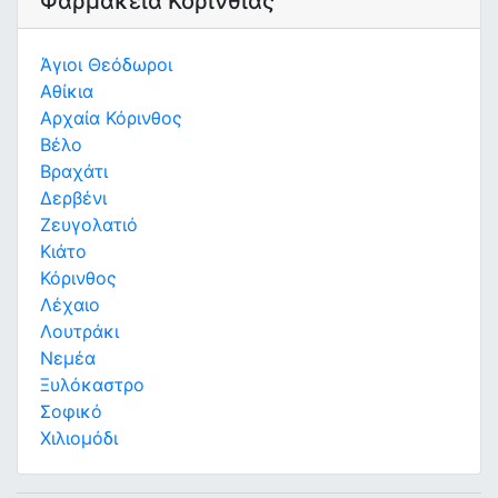
Φαρμακεία Κορινθίας
Άγιοι Θεόδωροι
Αθίκια
Αρχαία Κόρινθος
Βέλο
Βραχάτι
Δερβένι
Ζευγολατιό
Κιάτο
Κόρινθος
Λέχαιο
Λουτράκι
Νεμέα
Ξυλόκαστρο
Σοφικό
Χιλιομόδι