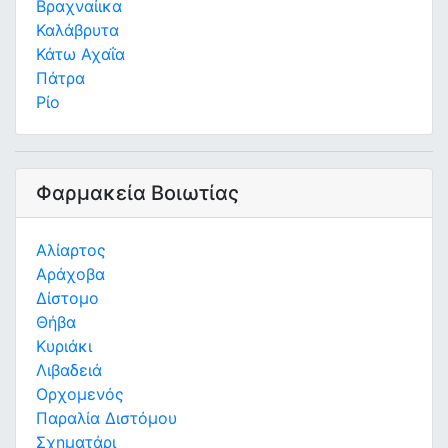
Βραχναίικα
Καλάβρυτα
Κάτω Αχαΐα
Πάτρα
Ρίο
Φαρμακεία Βοιωτίας
Αλίαρτος
Αράχοβα
Δίστομο
Θήβα
Κυριάκι
Λιβαδειά
Ορχομενός
Παραλία Διστόμου
Σχηματάρι