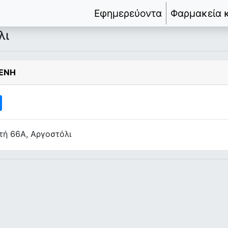
Εφημερεύοντα
Φαρμακεία 
λι
ΛΕΝΗ
ή 66Α, Αργοστόλι