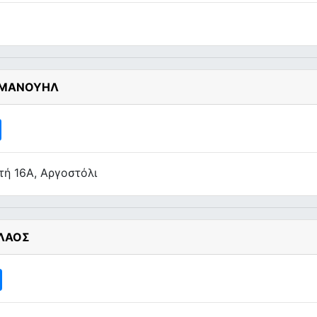
ΜΜΑΝΟΥΗΛ
ή 16Α, Αργοστόλι
ΟΛΑΟΣ