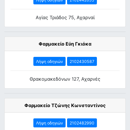
Αγίας Τριάδος 75, Αχαρναί
Φαρμακείο Εύη Γκιόκα
Λήψη οδηγιών
2102430587
Θρακομακεδόνων 127, Αχαρνές
Φαρμακείο Τζώνης Κωνσταντίνος
Λήψη οδηγιών
2102482990