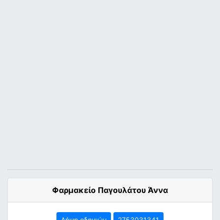
Φαρμακείο Παγουλάτου Άννα
Λήψη οδηγιών
2753031341