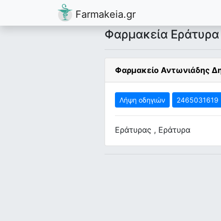
Farmakeia.gr
Φαρμακεία Εράτυρα
Φαρμακείο Αντωνιάδης Δ
Λήψη οδηγιών
2465031619
Εράτυρας , Εράτυρα