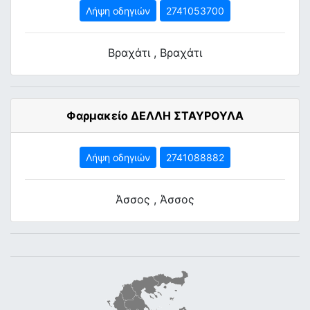
Λήψη οδηγιών
2741053700
Βραχάτι , Βραχάτι
Φαρμακείο ΔΕΛΛΗ ΣΤΑΥΡΟΥΛΑ
Λήψη οδηγιών
2741088882
Άσσος , Άσσος