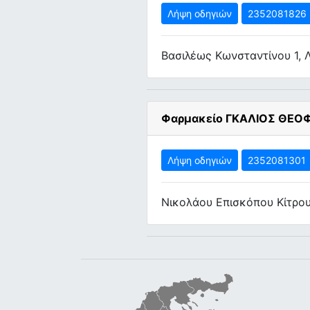
Λήψη οδηγιών
2352081826
Βασιλέως Κωνσταντίνου 1, 
Φαρμακείο ΓΚΑΛΙΟΣ ΘΕΟ
Λήψη οδηγιών
2352081301
Νικολάου Επισκόπου Κίτρου