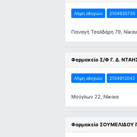
Λήψη οδηγιών
2104925735
Παναγή Τσαλδάρη 79, Νίκαι
Φαρμακείο Σ/Φ Γ. Δ. ΝΤΑ
Λήψη οδηγιών
2104912042
Μούγλων 22, Νίκαια
Φαρμακείο ΣΟΥΜΕΛΙΔΟΥ 