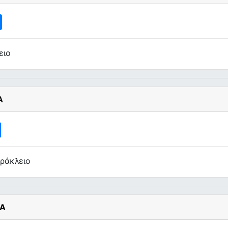
ειο
Α
ράκλειο
ΙΑ