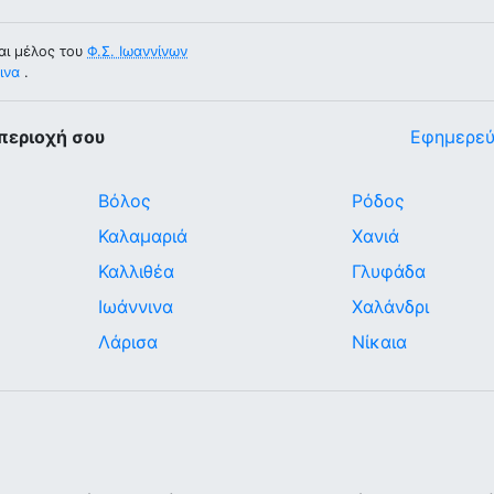
αι μέλος του
Φ.Σ. Ιωαννίνων
ινα
.
περιοχή σου
Εφημερεύ
Βόλος
Ρόδος
Καλαμαριά
Χανιά
Καλλιθέα
Γλυφάδα
Ιωάννινα
Χαλάνδρι
Λάρισα
Νίκαια