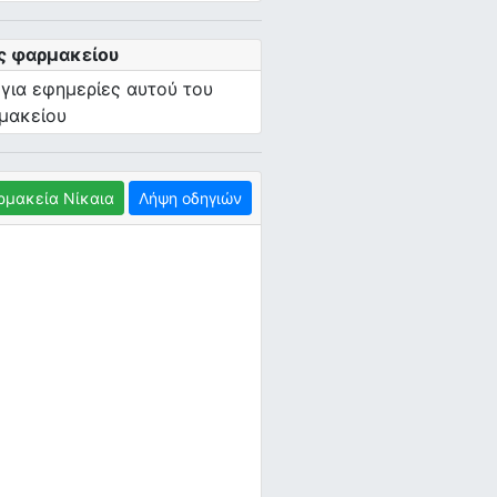
ς φαρμακείου
 για εφημερίες αυτού του
μακείου
ρμακεία Νίκαια
Λήψη οδηγιών