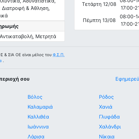
08:00-1
λυντικά, Αδυνατιστικά,
Τετάρτη 12/08
17:00-2
α Διατροφή & Άθληση,
ικά
08:00-1
Πέμπτη 13/08
17:00-2
ληρωμής
, Αντικαταβολή, Μετρητά
& ΣΙΑ ΟΕ είναι μέλος του
Φ.Σ.Π.
α
.
περιοχή σου
Εφημερεύ
Βόλος
Ρόδος
Καλαμαριά
Χανιά
Καλλιθέα
Γλυφάδα
Ιωάννινα
Χαλάνδρι
Λάρισα
Νίκαια