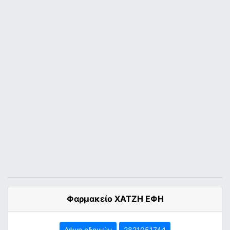
Φαρμακείο ΧΑΤΖΗ ΕΦΗ
Λήψη οδηγιών
2821051744