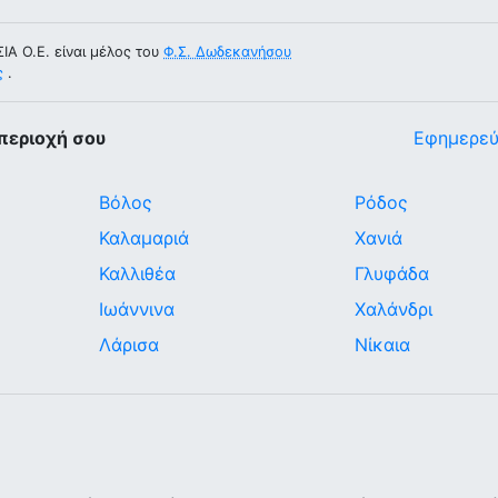
A O.E. είναι μέλος του
Φ.Σ. Δωδεκανήσου
ς
.
περιοχή σου
Εφημερεύ
Βόλος
Ρόδος
Καλαμαριά
Χανιά
Καλλιθέα
Γλυφάδα
Ιωάννινα
Χαλάνδρι
Λάρισα
Νίκαια