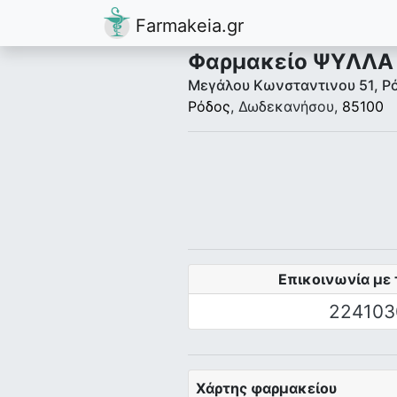
Farmakeia.gr
Φαρμακείο ΨYΛΛA 
Μεγάλου Κωνσταντινου 51, Ρ
Ρόδος
, Δωδεκανήσου,
85100
Επικοινωνία με 
224103
Χάρτης φαρμακείου