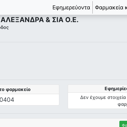
Εφημερεύοντα
Φαρμακεία 
AΛEΞANΔPA & ΣIA O.E.
όδος
Εφημερίε
το φαρμακείο
Δεν έχουμε στοιχεία
0404
φαρ
Φα