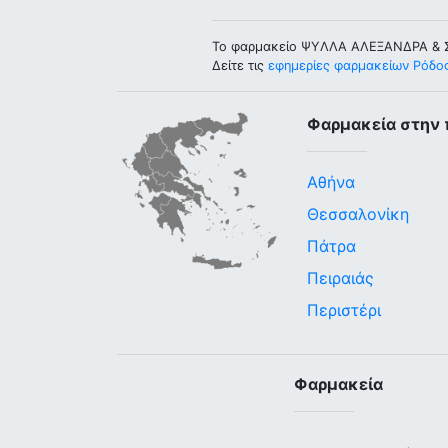
Το φαρμακείο ΨYΛΛA AΛEΞANΔPA & ΣI
Δείτε τις
εφημερίες φαρμακείων Ρόδο
Φαρμακεία στην 
Αθήνα
Θεσσαλονίκη
Πάτρα
Πειραιάς
Περιστέρι
Φαρμακεία