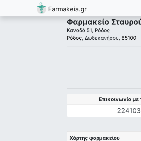
Farmakeia.gr
Φαρμακείο Σταυρο
Καναδά 51, Ρόδος
Ρόδος
, Δωδεκανήσου,
85100
Επικοινωνία με 
224103
Χάρτης φαρμακείου