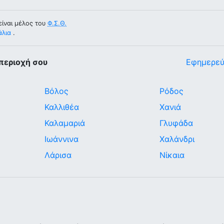
ίναι μέλος του
Φ.Σ.Θ.
άλια
.
περιοχή σου
Εφημερεύ
Βόλος
Ρόδος
Καλλιθέα
Χανιά
Καλαμαριά
Γλυφάδα
Ιωάννινα
Χαλάνδρι
Λάρισα
Νίκαια